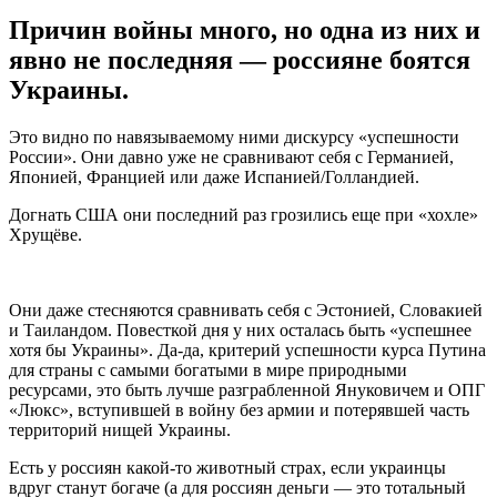
Причин войны много, но одна из них и
явно не последняя — россияне боятся
Украины.
Это видно по навязываемому ними дискурсу «успешности
России». Они давно уже не сравнивают себя с Германией,
Японией, Францией или даже Испанией/Голландией.
Догнать США они последний раз грозились еще при «хохле»
Хрущёве.
Они даже стесняются сравнивать себя с Эстонией, Словакией
и Таиландом. Повесткой дня у них осталась быть «успешнее
хотя бы Украины». Да-да, критерий успешности курса Путина
для страны с самыми богатыми в мире природными
ресурсами, это быть лучше разграбленной Януковичем и ОПГ
«Люкс», вступившей в войну без армии и потерявшей часть
территорий нищей Украины.
Есть у россиян какой-то животный страх, если украинцы
вдруг станут богаче (а для россиян деньги — это тотальный