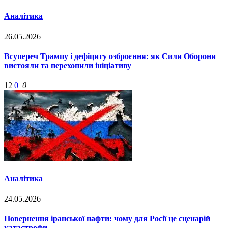
Аналітика
26.05.2026
Всупереч Трампу і дефіциту озброєння: як Сили Оборони
вистояли та перехопили ініціативу
12
0
0
Аналітика
24.05.2026
Повернення іранської нафти: чому для Росії це сценарій
катастрофи