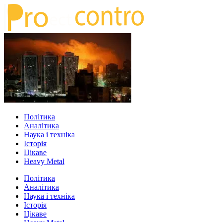
Політика
Аналітика
Наука і техніка
Історія
Цікаве
Heavy Metal
Політика
Аналітика
Наука і техніка
Історія
Цікаве