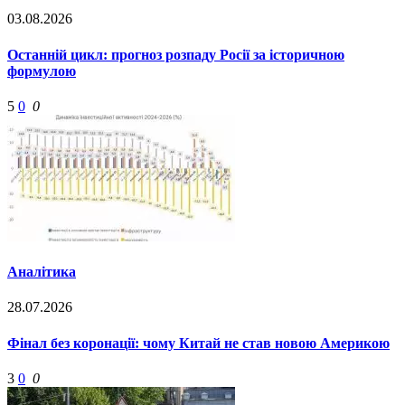
03.08.2026
Останній цикл: прогноз розпаду Росії за історичною
формулою
5
0
0
Аналітика
28.07.2026
Фінал без коронації: чому Китай не став новою Америкою
3
0
0