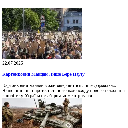
22.07.2026
Картонковий Майдан Лише Бере Паузу
Картонковий майдан може завершитися лише формально.
Якщо нинішній протест стане точкою входу нового покоління
в політику, Україна незабаром може отримати…