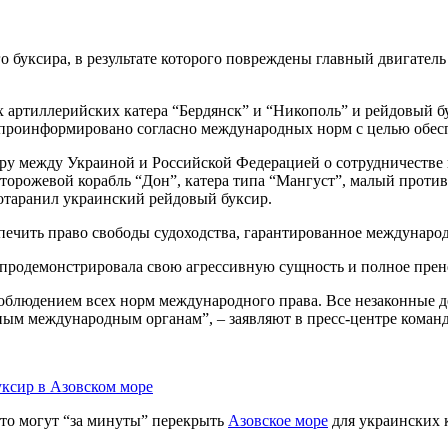
буксира, в результате которого повреждены главный двигатель 
артиллерийских катера “Бердянск” и “Никополь” и рейдовый б
 проинформировано согласно международных норм с целью обесп
у между Украиной и Российской Федерацией о сотрудничестве в
торожевой корабль “Дон”, катера типа “Мангуст”, малый проти
отаранил украинский рейдовый буксир.
еспечить право свободы судоходства, гарантированное междуна
з продемонстрировала свою агрессивную сущность и полное пре
блюдением всех норм международного права. Все незаконные 
ным международным органам”, – заявляют в пресс-центре кома
что могут “за минуты” перекрыть
Азовское море
для украинских 