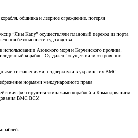
корабля, обшивка и леерное ограждение, потерян
уксир “Яны Капу” осуществляли плановый переход из порта
ечения безопасности судоходства.
 использовании Азовского моря и Керченского пролива,
володочный корабль “Суздалец” осуществили откровенно
родными соглашениями, подчеркнули в украинских ВМС.
небрежение нормами международного права.
действия фиксируются экипажами кораблей и Командованием
ндования ВМС ВСУ.
кораблей.