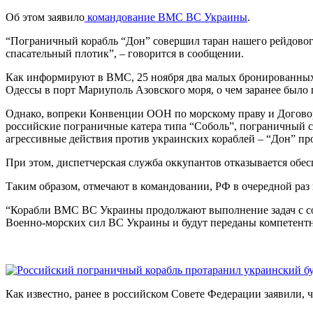
Об этом заявило
командование ВМС ВС Украины
.
“Пограничный корабль “Дон” совершил таран нашего рейдового 
спасательный плотик”, – говорится в сообщении.
Как информируют в ВМС, 25 ноября два малых бронированных 
Одессы в порт Мариуполь Азовского моря, о чем заранее было
Однако, вопреки Конвенции ООН по морскому праву и Договор
российские пограничные катера типа “Соболь”, пограничный с
агрессивные действия против украинских кораблей – “Дон” пр
При этом, диспетчерская служба оккупантов отказывается об
Таким образом, отмечают в командовании, РФ в очередной ра
“Корабли ВМС ВС Украины продолжают выполнение задач с со
Военно-морских сил ВС Украины и будут переданы компетент
Как известно, ранее в российском Совете Федерации заявили, 