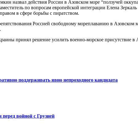
мкин назвал действия России в Азовском море “ползучей оккуп
 заместитель по вопросам европейской интеграции Елена Зеркаль
равом в сфере борьбы с пиратством.
репятствования Россией свободному мореплаванию в Азовском м
.
раины принял решение усилить военно-морское присутствие в А
ративно поддерживать явно непроходного кандидата
 перед войной с Грузией