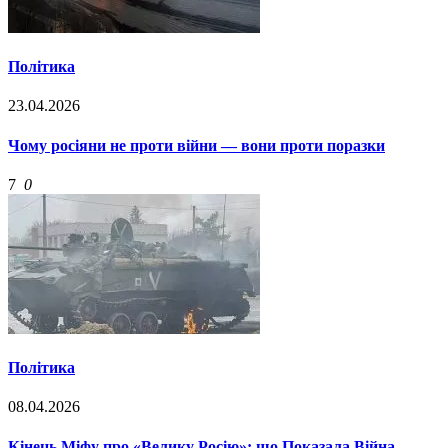
Політика
23.04.2026
Чому росіяни не проти війни — вони проти поразки
7
0
Політика
08.04.2026
Кінець Міфу про «Велику Росію»: що Показала Війна