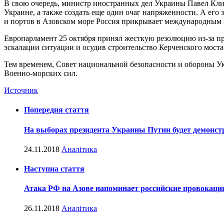
В свою очередь, министр иностранных дел Украины Павел Кли
Украине, а также создать еще один очаг напряженности. А его
и портов в Азовском море Россия прикрывает международным п
Европарламент 25 октября принял жесткую резолюцию из-за п
эскалации ситуации и осудив строительство Керченского моста
Тем временем, Совет национальной безопасности и обороны Ук
Военно-морских сил.
Источник
Попередня стаття
На выборах президента Украины Путин будет демонст
24.11.2018
Аналітика
Наступна стаття
Атака РФ на Азове напоминает российские провокации
26.11.2018
Аналітика