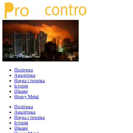
Політика
Аналітика
Наука і техніка
Історія
Цікаве
Heavy Metal
Політика
Аналітика
Наука і техніка
Історія
Цікаве