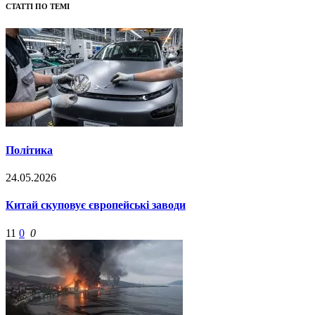
СТАТТІ ПО ТЕМІ
Політика
24.05.2026
Китай скуповує європейські заводи
11
0
0