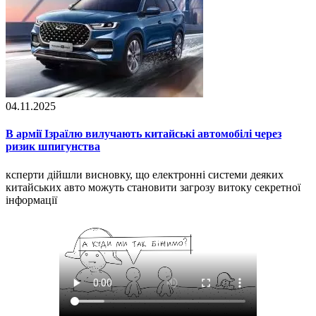
04.11.2025
В армії Ізраїлю вилучають китайські автомобілі через
ризик шпигунства
ксперти дійшли висновку, що електронні системи деяких
китайських авто можуть становити загрозу витоку секретної
інформації