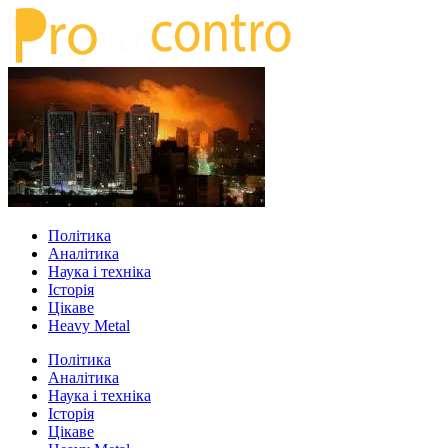
Політика
Аналітика
Наука і техніка
Історія
Цікаве
Heavy Metal
Політика
Аналітика
Наука і техніка
Історія
Цікаве