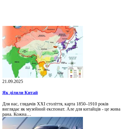
21.09.2025
Як ділили Китай
Для нас, глядачів XXI століття, карта 1850–1910 років
виглядає як музейний експонат. Але для китайців - це жива
рана. Кожна…