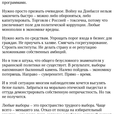
программами.
Нужно просто признать очевидное. Войну на Донбассе нельзя
закончить быстро – можно либо обороняться, либо
капитулировать. Торговля с Россией – токсична, потому что
увеличивает поле для политической коррупции. Любые
монополии в экономике вредны.
Нужно жить по средствам. Упрощать порог входа в бизнес для
граждан. Не приучать к халяве. Смягчать госрегулирование.
Строить институты. Не делать страну и ее репутацию
заложниками собственных амбиций.
Но в том и штука, что общего безусловного знаменателя у
украинской политики не существует. В результате, выборы
напоминают былинный камень. Налево пойдешь – экономику
потеряешь. Направо – суверенитет. Прямо – время.
И в этой ситуации многим наблюдателям хочется выгулять
белое пальто. Забраться на морально-этический пьедестал и
оттуда демонстрировать собственную непричастность. Но так
не получится.
Любые выборы – это пространство трудного выбора. Чаще
всего – меньшего зла. Отказ от похода на избирательный