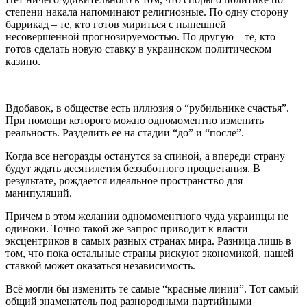
степени накала напоминают религиозные. По одну сторону
баррикад – те, кто готов мириться с нынешней
несовершенной прогнозируемостью. По другую – те, кто
готов сделать новую ставку в украинском политическом
казино.
Вдобавок, в обществе есть иллюзия о “рубильнике счастья”.
При помощи которого можно одномоментно изменить
реальность. Разделить ее на стадии “до” и “после”.
Когда все негоразды останутся за спиной, а впереди страну
будут ждать десятилетия беззаботного процветания. В
результате, рождается идеальное пространство для
манипуляций.
Причем в этом желании одномоментного чуда украинцы не
одиноки. Точно такой же запрос приводит к власти
эксцентриков в самых разных странах мира. Разница лишь в
том, что пока остальные страны рискуют экономикой, нашей
ставкой может оказаться независимость.
Всё могли бы изменить те самые “красные линии”. Тот самый
общий знаменатель под разнородными партийными