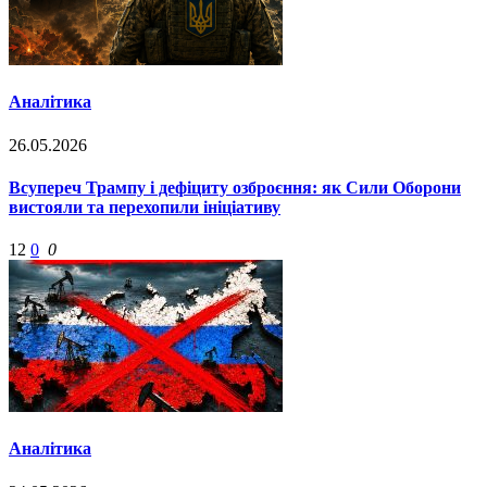
Аналітика
26.05.2026
Всупереч Трампу і дефіциту озброєння: як Сили Оборони
вистояли та перехопили ініціативу
12
0
0
Аналітика