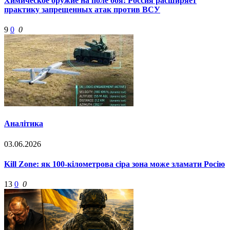
Химическое оружие на поле боя: Россия расширяет
практику запрещенных атак против ВСУ
9
0
0
Аналітика
03.06.2026
Kill Zone: як 100-кілометрова сіра зона може зламати Росію
13
0
0