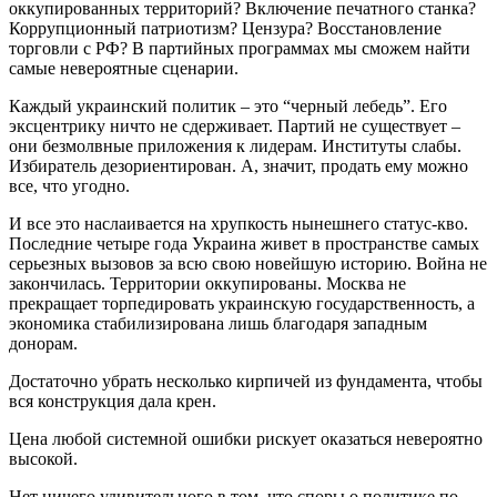
оккупированных территорий? Включение печатного станка?
Коррупционный патриотизм? Цензура? Восстановление
торговли с РФ? В партийных программах мы сможем найти
самые невероятные сценарии.
Каждый украинский политик – это “черный лебедь”. Его
эксцентрику ничто не сдерживает. Партий не существует –
они безмолвные приложения к лидерам. Институты слабы.
Избиратель дезориентирован. А, значит, продать ему можно
все, что угодно.
И все это наслаивается на хрупкость нынешнего статус-кво.
Последние четыре года Украина живет в пространстве самых
серьезных вызовов за всю свою новейшую историю. Война не
закончилась. Территории оккупированы. Москва не
прекращает торпедировать украинскую государственность, а
экономика стабилизирована лишь благодаря западным
донорам.
Достаточно убрать несколько кирпичей из фундамента, чтобы
вся конструкция дала крен.
Цена любой системной ошибки рискует оказаться невероятно
высокой.
Нет ничего удивительного в том, что споры о политике по