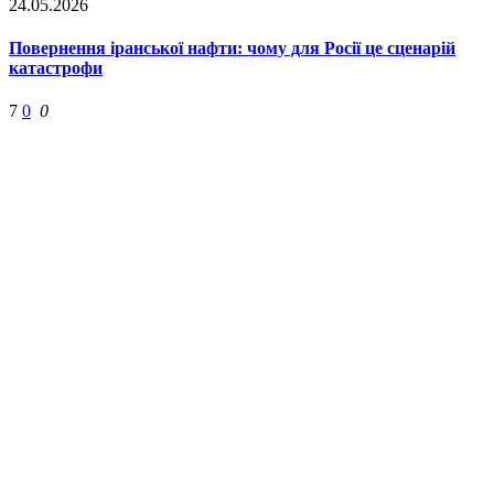
24.05.2026
Повернення іранської нафти: чому для Росії це сценарій
катастрофи
7
0
0