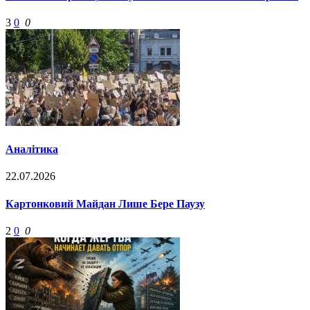
3
0
0
Аналітика
22.07.2026
Картонковий Майдан Лише Бере Паузу
2
0
0