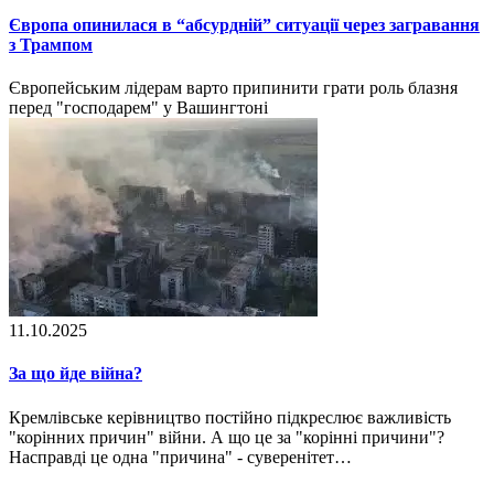
Європа опинилася в “абсурдній” ситуації через загравання
з Трампом
Європейським лідерам варто припинити грати роль блазня
перед "господарем" у Вашингтоні
11.10.2025
За що йде війна?
Кремлівське керівництво постійно підкреслює важливість
"корінних причин" війни. А що це за "корінні причини"?
Насправді це одна "причина" - суверенітет…