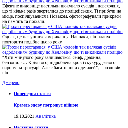
Ефектне видовище настільки шокувало сусідів і перехожих,
що ті кілька разів зверталися до поліцейських. Ті прибули на
місце, поспілкувалися з Новаком, сфотографували прикраси
на пам’ять та поїхали.
Однак, це не зупиняє американця. Навпаки, він планує
повторити подібне цього року.
“Хіти минулого року залишаються: сейф, драбина,
бензопила… Крім того, підроблена кров із кукурудзяного
сиропу на тротуарі. Але є багато нових деталей”, – розповів
він.
Джерело
Попередня стаття
Кремль знову погрожує війною
19.10.2021
Аналітика
Наступна стаття