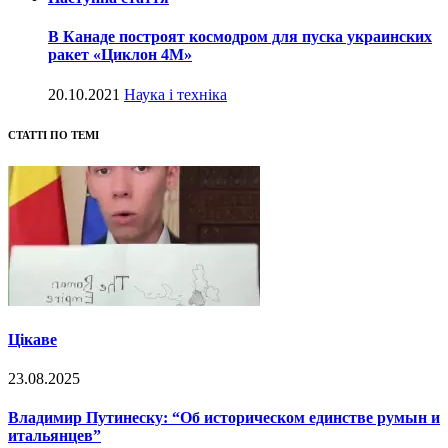
В Канаде построят космодром для пуска украинских
ракет «Циклон 4М»
20.10.2021
Наука і техніка
СТАТТІ ПО ТЕМІ
Цікаве
23.08.2025
Владимир Путинеску: “Об историческом единстве румын и
итальянцев”