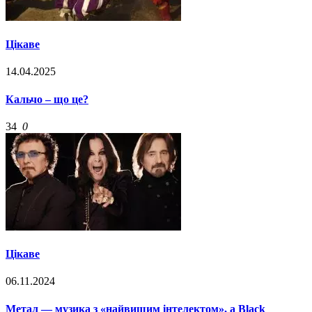
Цікаве
14.04.2025
Кальчо – що це?
34
0
Цікаве
06.11.2024
Метал — музика з «найвищим інтелектом», а Black