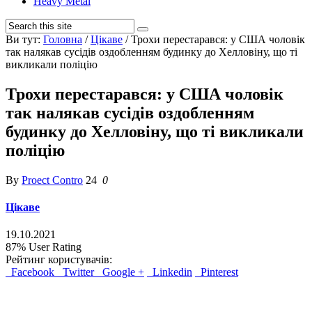
Heavy Metal
Ви тут:
Головна
/
Цікаве
/
Трохи перестарався: у США чоловік
так налякав сусідів оздобленням будинку до Хелловіну, що ті
викликали поліцію
Трохи перестарався: у США чоловік
так налякав сусідів оздобленням
будинку до Хелловіну, що ті викликали
поліцію
By
Proect Contro
24
0
Цікаве
19.10.2021
87%
User Rating
Рейтинг користувачів:
Facebook
Twitter
Google +
Linkedin
Pinterest