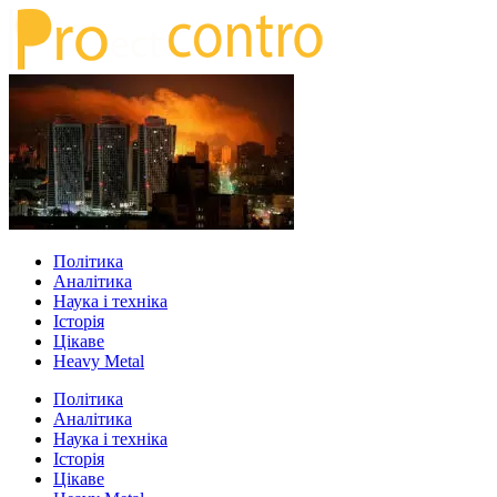
Політика
Аналітика
Наука і техніка
Історія
Цікаве
Heavy Metal
Політика
Аналітика
Наука і техніка
Історія
Цікаве