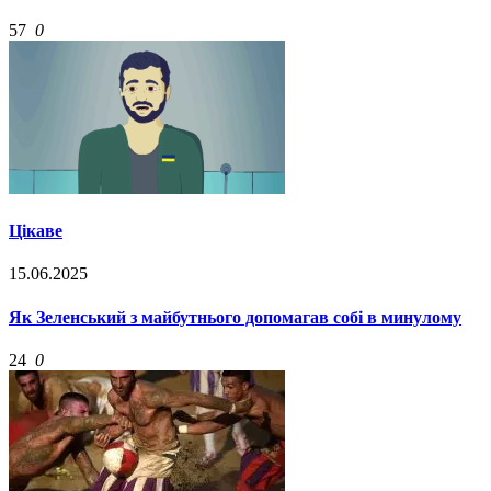
57
0
Цікаве
15.06.2025
Як Зеленський з майбутнього допомагав собі в минулому
24
0