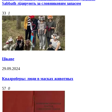
Sabbath лідирують за словниковим запасом
33
1
Цікаве
29.09.2024
Квадроберы: люди в масках животных
57
0