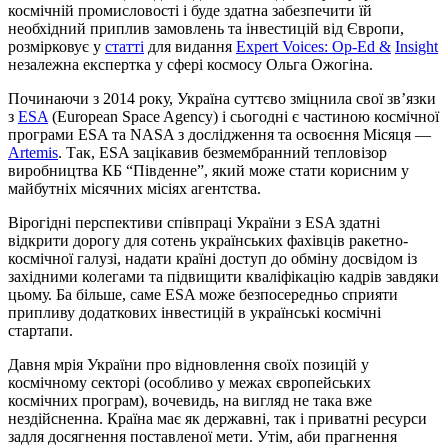
космічній промисловості і буде здатна забезпечити їй
необхідний приплив замовлень та інвестицій від Європи,
розмірковує у
статті
для видання
Expert Voices: Op-Ed &
Insight
незалежна експертка у сфері космосу Ольга Ожогіна.
Починаючи з 2014 року, Україна суттєво зміцнила свої зв’язки
з
ESA
(European Space Agency) і сьогодні є частиною космічної
програми ESA та NASA з дослідження та освоєння Місяця —
Artemis
. Так, ESA зацікавив безмембранний тепловізор
виробництва КБ “Південне”, який може стати корисним у
майбутніх місячних місіях агентства.
Вірогідні перспективи співпраці України з ESA здатні
відкрити дорогу для сотень українських фахівців ракетно-
космічної галузі, надати країні доступ до обміну досвідом із
західними колегами та підвищити кваліфікацію кадрів завдяки
цьому. Ба більше, саме ESA може безпосередньо сприяти
припливу додаткових інвестицій в українські космічні
стартапи.
Давня мрія України про відновлення своїх позицій у
космічному секторі (особливо у межах європейських
космічних програм), вочевидь, на вигляд не така вже
нездійсненна. Країна має як державні, так і приватні ресурси
задля досягнення поставленої мети. Утім, аби прагнення