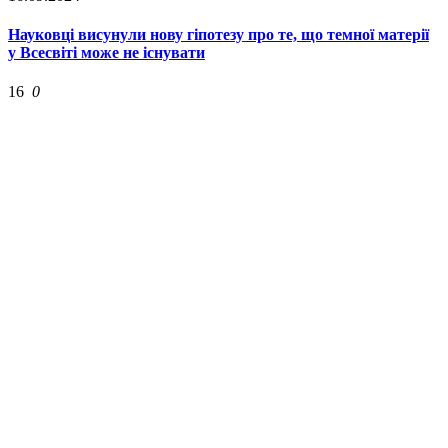
Науковці висунули нову гіпотезу про те, що темної матерії
у Всесвіті може не існувати
16
0