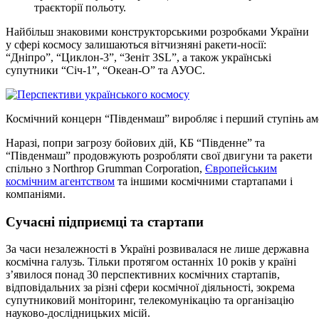
траєкторії польоту.
Найбільш знаковими конструкторськими розробками України
у сфері космосу залишаються вітчизняні ракети-носії:
“Дніпро”, “Циклон-3”, “Зеніт 3SL”, а також українські
супутники “Січ-1”, “Океан-О” та АУОС.
Космічний концерн “Південмаш” виробляє і перший ступінь аме
Наразі, попри загрозу бойових дій, КБ “Південне” та
“Південмаш” продовжують розробляти свої двигуни та ракети
спільно з Northrop Grumman Corporation,
Європейським
космічним агентством
та іншими космічними стартапами і
компаніями.
Сучасні підприємці та стартапи
За часи незалежності в Україні розвивалася не лише державна
космічна галузь. Тільки протягом останніх 10 років у країні
з’явилося понад 30 перспективних космічних стартапів,
відповідальних за різні сфери космічної діяльності, зокрема
супутниковий моніторинг, телекомунікацію та організацію
науково-дослідницьких місій.