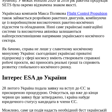
Systems). У межах Horizon 2020 за 2018 рік ракетна продукція
SETS була окремо відзначена знаком якості.
Українська компанія Макса Полякова
Flight Control Propulsion
також займається розробкою ракетних двигунів, комбінуючи
це із виробництвом високоточних ракетно-космічних
підсистем та обладнання. Нині саме українські навігаційні
системи та високоточна авіоніка залишаються
найперспективнішими напрямами українського космічного
сектора.
Як бачимо, справа не лише у славетному космічному
минулому України: сьогоднішні українські приватні
підприємці у сфері космосу вміють створювати справжні
робочі проєкти, які приносять реальні гроші та сприяють
розвитку глобального космічного ринку.
Інтерес ESA до України
28 лютого Україна подала заявку на вступ до ЄС за
прискореною процедурою. Очікується, що вже до кінця
червня цю заявку буде затверджено, і країна набуде
юридичного статусу кандидата в члени ЄС.
Можливо, саме ця подія надасть необхідний буст українській