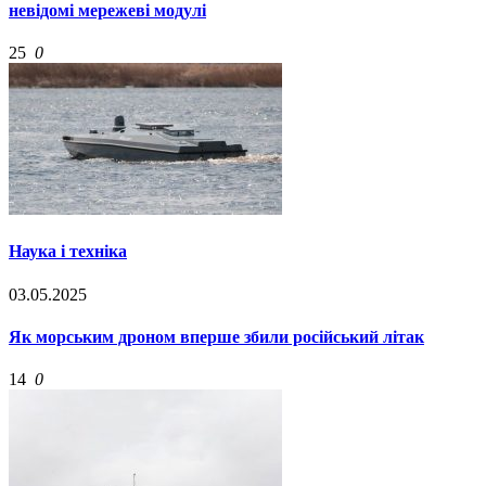
невідомі мережеві модулі
25
0
Наука і техніка
03.05.2025
Як морським дроном вперше збили російський літак
14
0