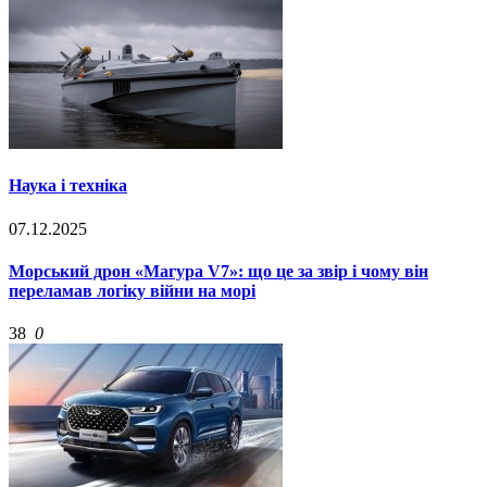
Наука і техніка
07.12.2025
Морський дрон «Магура V7»: що це за звір і чому він
переламав логіку війни на морі
38
0