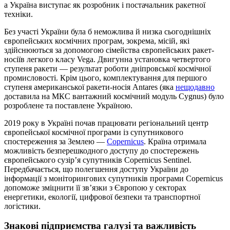
а Україна виступає як розробник і постачальник ракетної
техніки.
Без участі України була б неможлива й низка сьогоднішніх
європейських космічних програм, зокрема, місій, які
здійснюються за допомогою сімейства європейських ракет-
носіїв легкого класу Vega. Двигунна установка четвертого
ступеня ракети — результат роботи дніпровської космічної
промисловості. Крім цього, комплектування для першого
ступеня американської ракети-носія Antares (яка
нещодавно
доставила на МКС вантажний космічний модуль Cygnus) було
розроблене та поставлене Україною.
2019 року в Україні почав працювати регіональний центр
європейської космічної програми із супутникового
спостереження за Землею —
Copernicus
. Країна отримала
можливість безперешкодного доступу до спостережень
європейського сузір’я супутників Copernicus Sentinel.
Передбачається, що полегшення доступу України до
інформації з моніторингових супутників програми Copernicus
допоможе зміцнити її зв’язки з Європою у секторах
енергетики, екології, цифрової безпеки та транспортної
логістики.
Знакові підприємства галузі та важливість