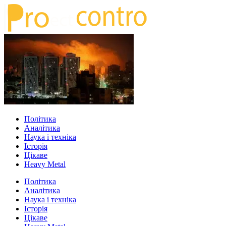
Політика
Аналітика
Наука і техніка
Історія
Цікаве
Heavy Metal
Політика
Аналітика
Наука і техніка
Історія
Цікаве