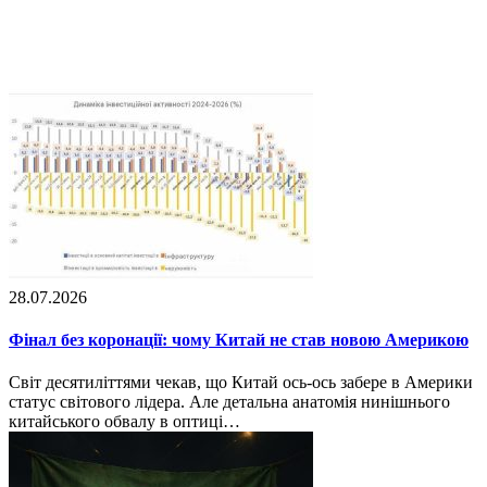
28.07.2026
Фінал без коронації: чому Китай не став новою Америкою
Світ десятиліттями чекав, що Китай ось-ось забере в Америки
статус світового лідера. Але детальна анатомія нинішнього
китайського обвалу в оптиці…