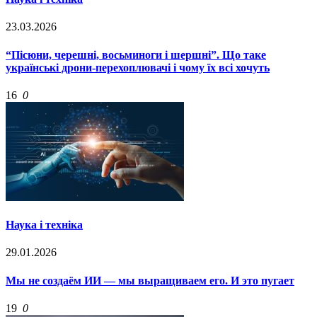
23.03.2026
“Пісюни, черешні, восьминоги і шершні”. Що таке
українські дрони-перехоплювачі і чому їх всі хочуть
16
0
Наука і техніка
29.01.2026
Мы не создаём ИИ — мы выращиваем его. И это пугает
19
0