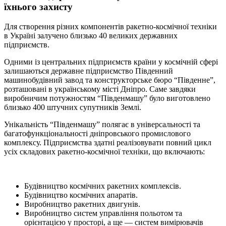
їхнього захисту
Для створення різних компонентів ракетно-космічної техніки
в Україні залучено близько 40 великих державних
підприємств.
Одними із центральних підприємств країни у космічній сфері
залишаються державне підприємство Південний
машинобудівний завод та конструкторське бюро “Південне”,
розташовані в українському місті Дніпро. Саме завдяки
виробничим потужностям “Південмашу” було виготовлено
близько 400 штучних супутників Землі.
Унікальність “Південмашу” полягає в універсальності та
багатофункціональності дніпровського промислового
комплексу. Підприємства здатні реалізовувати повний цикл
усіх складових ракетно-космічної техніки, що включають:
Будівництво космічних ракетних комплексів.
Будівництво космічних апаратів.
Виробництво ракетних двигунів.
Виробництво систем управління польотом та
орієнтацією у просторі, а ще — систем вимірювачів