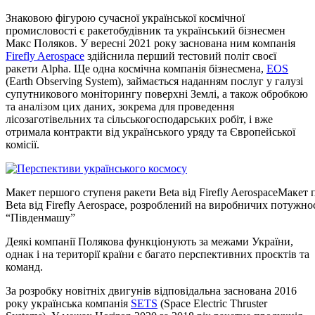
Знаковою фігурою сучасної української космічної
промисловості є ракетобудівник та український бізнесмен
Макс Поляков. У вересні 2021 року заснована ним компанія
Firefly Aerospace
здійснила перший тестовий політ своєї
ракети Alpha. Ще одна космічна компанія бізнесмена,
EOS
(Earth Observing System), займається наданням послуг у галузі
супутникового моніторингу поверхні Землі, а також обробкою
та аналізом цих даних, зокрема для проведення
лісозаготівельних та сільськогосподарських робіт, і вже
отримала контракти від українського уряду та Європейської
комісії.
Макет першого ступеня ракети Beta від Firefly AerospaceМакет
Beta від Firefly Aerospace, розроблений на виробничих потужно
“Південмашу”
Деякі компанії Полякова функціонують за межами України,
однак і на території країни є багато перспективних проєктів та
команд.
За розробку новітніх двигунів відповідальна заснована 2016
року українська компанія
SETS
(Space Electric Thruster