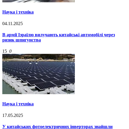
Наука і техніка
04.11.2025
В армії Ізраїлю вилучають китайські автомобілі через
ризик шпигунства
15
0
Наука і техніка
17.05.2025
У китайських фотоелектричних інверторах знайшли