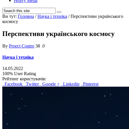
Heavy Metal
Ви тут:
Головна
/
Наука і техніка
/
Перспективи українського
космосу
Перспективи українського космосу
By
Proect Contro
38
0
Наука і техніка
14.05.2022
100%
User Rating
Рейтинг користувачів:
Facebook
Twitter
Google +
Linkedin
Pinterest