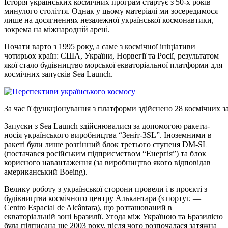
Історія українських космічних програм стартує з 50-х років
минулого століття. Однак у цьому матеріалі ми зосередимося
лише на досягненнях незалежної української космонавтики,
зокрема на міжнародній арені.
Почати варто з 1995 року, а саме з космічної ініціативи
чотирьох країн: США, України, Норвегії та Росії, результатом
якої стало будівництво морської екваторіальної платформи для
космічних запусків Sea Launch.
За час її функціонування з платформи здійснено 28 космічних 
Запуски з Sea Launch здійснювалися за допомогою ракети-
носія українського виробництва “Зеніт-3SL”. Іноземними в
ракеті були лише розгінний блок третього ступеня DM-SL
(постачався російським підприємством “Енергія”) та блок
корисного навантаження (за виробництво якого відповідав
американський Boeing).
Велику роботу з української сторони провели і в проєкті з
будівництва космічного центру Алькантара (з португ. —
Centro Espacial de Alcântara), що розташований в
екваторіальній зоні Бразилії. Угода між Україною та Бразилією
була підписана ще 2003 року, після чого розпочалася затяжна