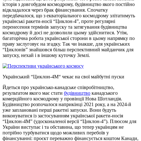
історія з довгобудом космодрому, будівництво якого постійно
відкладалося через брак фінансування. Спочатку
передбачалося, що з екваторіального космодрому злітатимуть
українські ракети-носії “Циклон-4”, проте регулярні
перенесення термінів запуску та затягування будівництва
космодрому й досі не дозволили цьому здійснитися. Утім,
багаторічна робота української сторони в цьому напрямку по
праву заслуговує на згадку. Так чи інакше, для українських
“Циклонів” знайшовся більш перспективний майданчик для
запуску, нехай і в іншому куточку Землі.
Український “Циклон-4М“ чекає на свої майбутні пуски
Йдеться про українсько-канадське співробітництво,
результатом якого має стати
будівництво
канадського
комерційного космодрому у провінції Нова Шотландія.
Будівництво розпочалося наприкінці 2021 року, а на 2024-й
уже заплановані перші ракетні запуски. Вони будуть
виконуватися із застосуванням української ракети-носія
“Циклон-4М” (удосконаленої версії “Циклон-4”). Плюсом для
України виступає і та обставина, що тепер українцям не
потрібно турбуватися щодо можливих перебоїв у
фінансуванні: проєкт переважно фінансується коштом Канади,