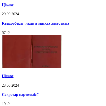
Цікаве
29.09.2024
Квадроберы: люди в масках животных
57
0
Цікаве
23.06.2024
Cекретар парткомісії
19
0