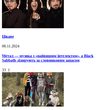
Цікаве
06.11.2024
Метал — музика з «найвищим інтелектом», а Black
Sabbath лідирують за словниковим запасом
33
1