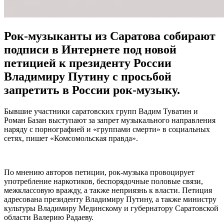
Рок-музыканты из Саратова собирают
подписи в Интернете под новой
петицией к президенту России
Владимиру Путину с просьбой
запретить в России рок-музыку.
Бывшие участники саратовских групп Вадим Туватин и
Роман Базан выступают за запрет музыкального направления
наряду с порнографией и «группами смерти» в социальных
сетях, пишет «Комсомольская правда».
По мнению авторов петиции, рок-музыка провоцирует
употребление наркотиков, беспорядочные половые связи,
межклассовую вражду, а также неприязнь к власти. Петиция
адресована президенту Владимиру Путину, а также министру
культуры Владимиру Мединскому и губернатору Саратовской
области Валерию Радаеву.