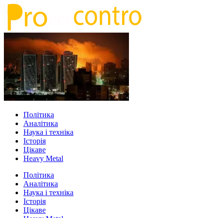
Політика
Аналітика
Наука і техніка
Історія
Цікаве
Heavy Metal
Політика
Аналітика
Наука і техніка
Історія
Цікаве