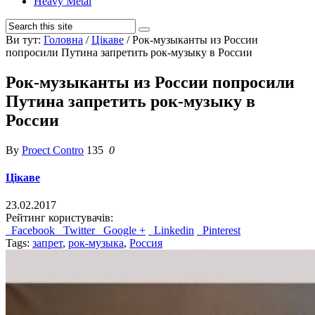
Heavy Metal
Ви тут:
Головна
/
Цікаве
/
Рок-музыканты из России
попросили Путина запретить рок-музыку в России
Рок-музыканты из России попросили
Путина запретить рок-музыку в
России
By
Proect Contro
135
0
Цікаве
23.02.2017
Рейтинг користувачів:
Facebook
Twitter
Google +
Linkedin
Pinterest
Tags:
запрет
,
рок-музыка
,
Россия