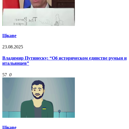
Цікаве
23.08.2025
Владимир Путинеску: “Об историческом единстве румын и
итальянцев”
57
0
Цікаве