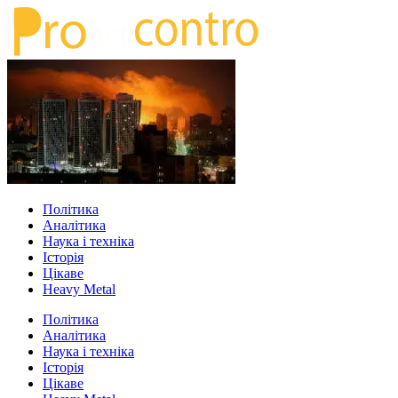
Політика
Аналітика
Наука і техніка
Історія
Цікаве
Heavy Metal
Політика
Аналітика
Наука і техніка
Історія
Цікаве