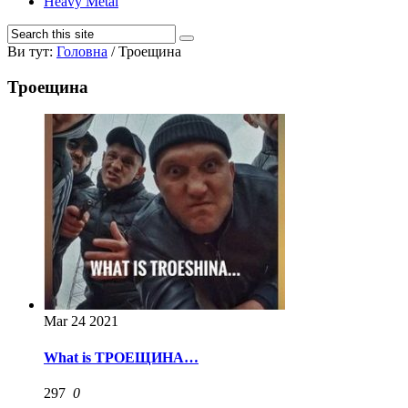
Heavy Metal
Ви тут:
Головна
/
Троещина
Троещина
Mar
24
2021
What is ТРОЕЩИНА…
297
0