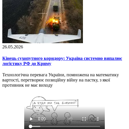
26.05.2026
Кінець сухопутного коридору: Україна системно випалює
логістику РФ до Криму
Технологічна перевага України, помножена на математику
вартості, перетворює позиційну війну на пастку, з якої
противник не має виходу