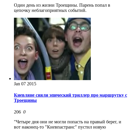
Один день из жизни Троещины. Парень попал в
цепочку неблагоприятных событий.
Jan
07
2015
Киевляне сняли эпический триллер про маршрутку с
Троещины
206
0
"Четыре дня они не могли попасть на правый берег, и
вот наконец-то "Киевпастранс" пустил новую