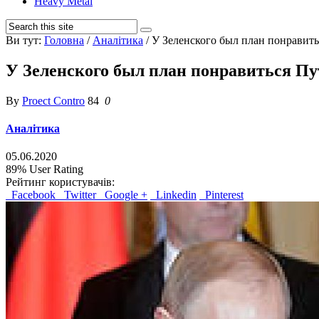
Heavy Metal
Ви тут:
Головна
/
Аналітика
/
У Зеленского был план понравить
У Зеленского был план понравиться Пут
By
Proect Contro
84
0
Аналітика
05.06.2020
89%
User Rating
Рейтинг користувачів:
Facebook
Twitter
Google +
Linkedin
Pinterest