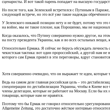
сценаристы. И вот такой парень попадает на высшую государст
Но после того, как Зеленский встретился с Путиным в Париже, 
следующей встрече, но это всё уже такие надежды обречённого
У Зеленского никакой позиции нету и не будет, потому что это
на войне, мы не такие плохие, как Порошенко, мы не национал
Когда оказалось, что Путину совершенно нужно другое, на это
на посту президента Украины, как и во всех остальных вещах,
Относительно Ермака. Я сейчас не берусь обсуждать личность с
чекистская тактика: вот один пророссийский, а другой нам не
которого сам Ермак привёл в эти переговоры, вдруг становит
Хотя совершенно очевидно, что он выражает те идеи, которые 
Ведь на самом деле главная российская цель – это дестабилиз
спецоперации по дестабилизации Украины, чтобы в Киеве все б
члены делегации, которые не работают на Москву. Если бы их не
товарищи, которые нам не нравятся.
Поэтому что бы Ермак не говорил относительно урегулирования
Allgemeine Zeitung, это достаточно жёсткое интервью относите