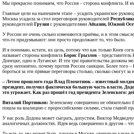
Мы прекрасно понимаем, что Россия – сторона конфликта. И вм
Главные цели на нынешнем этапе – усадить украинское руковод
Москва усадила за стол переговоров руководителей
Республик
руководителей
Грузии
с руководителями
Абхазии, Южной Осе
У России не очень сильно изменяются приёмы, и в этом смысл
что-то придумывают: они просто продолжают то, что было.
И я понимаю, кстати, их цель, потому что как только Киев сог
называет стороны конфликта
Борис Грызлов
– представитель Р
Донецке, одно в Луганске. И эти три правительства должны меж
сразу непонятно, почему против России санкции. Более того –
бороться за эти прямые переговоры столько, сколько смогут за 
– Летом прошлого года Влад Плохотнюк – известный молдов
президент, получил фактически большую часть власти. Додо
это угрожает. Как раз прошёл год президента Зеленского: 
Виталий Портников:
Зеленскому совершенно не обязательно 
пошла на коалицию с пророссийскими силами, стала главой пра
У нас роль Додона может сыграть, допустим, Виктор Медведчу
аналогичных должностях. Идея ведь совершенно в другом – чт
То есть да, мы может быть, плохие в Москве, свершили какие