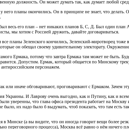
венную должность. Он может думать так, как думает любой средн
у него планы окончились. Он в принципе не знает, что делать. 
.
 был весь его план – нет никаких планов Б, С, Д. Был один план
исты, мы хотим с Россией дружить, давайте договариваться.
м все планы Зеленского кончились, Зеленский-миротворец тоже в
 которые он обещал своему удивительному электорату. Окружение
амого Ермака, потому что завтра Ермака там может не быть. Буде
 нравится. Допустим. Ермак, который общается по Минскому трек
ся антироссийским персонажем.
так или иначе обговаривают, проговаривают с Ермаком. Зачем э
ация Украины. И Лаврову очень выгодно, как и Путину, как и вс
ыли уверенны, что глава офиса президента работает на Москву и
 было, их надо было б выдумать, чтоб показать, что там есть та
 в Минске (а вы видите, что он иногда говорит вещи более резки
льно переговорного процесса), Москва всё равно о нём ничего пл