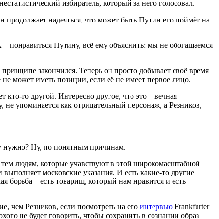
естатистический избиратель, который за него голосовал.
Он продолжает надеяться, что может быть Путин его поймёт на
 А – понравиться Путину, всё ему объяснить: мы не обогащаемся
 принципе закончился. Теперь он просто добывает своё время
 не может иметь позиции, если её не имеет первое лицо.
т кто-то другой. Интересно другое, что это – вечная
у, не упоминается как отрицательный персонаж, а Резников,
ту нужно? Ну, по понятным причинам.
ем тем людям, которые учавствуют в этой широкомасштабной
 выполняет московские указания. И есть какие-то другие
кая борьба – есть товарищ, который нам нравится и есть
е, чем Резников, если посмотреть на его
интервью
Frankfurter
охого не будет говорить, чтобы сохранить в сознании образ