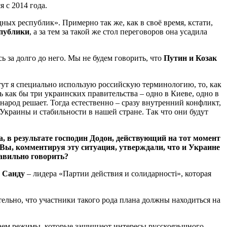
 с 2014 года.
ных республик». Примерно так же, как в своё время, кстати,
публики
, а за тем за такой же стол переговоров она усадила
ь за долго до него. Мы не будем говорить, что
Путин и Козак
 (тут я специально использую российскую терминологию, то, как
ь как бы три украинских правительства – одно в Киеве, одно в
народ решает. Тогда естественно – сразу внутренний конфликт,
 Украины и стабильности в нашей стране. Так что они будут
 в результате господин Додон, действующий на тот момент
 Вы, комментируя эту ситуация, утверждали, что и Украине
равильно говорить?
 Санду
– лидера «Партии действия и солидарності», которая
ельно, что участники такого рода плана должны находиться на
иваем режимы, которые защищают интересы русскоязычного