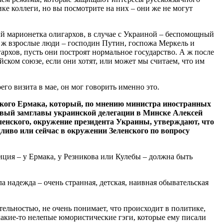
ке коллеги, но вы посмотрите на них – они же не могут
й марионетка олигархов, в случае с Украиной – беспомощный
 ж взрослые люди – господин Путин, госпожа Меркель и
архов, пусть они построят нормальное государство. А ж после
ейском союзе, если они хотят, или может мы считаем, что им
его визита в мае, он мог говорить именно это.
нского Ермака, который, по мнению министра иностранных
рвый замглавы украинской делегации в Минске Алексей
ленского, окружение президента Украины, утверждают, что
ливо или сейчас в окружении Зеленского по вопросу
зиция – у Ермака, у Резникова или Кулебы – должна быть
а надежда – очень странная, детская, наивная обывательская
ятельностью, не очень понимает, что происходит в политике,
какие-то нелепые юмористические гэги, которые ему писали