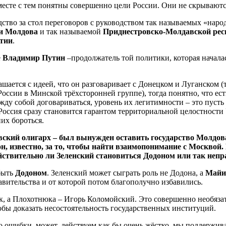
есте с тем понятны совершенно цели России. Они не скрываются
ство за стол переговоров с руководством так называемых «народ
и Молдова
и так называемой
Приднестровско-Молдавской рес
тии
.
е
Владимир Путин
–продолжатель той политики, которая началас
лашается с идеей, что он разговаривает с Донецком и Луганском
оссии в Минской трёхсторонней группе), тогда понятно, что ест
ду собой договариваться, уровень их легитимности – это пусть 
 Россия сразу становится гарантом территориальной целостности
них бороться.
ский олигарх – был вынужден оставить государство Молдова,
н, известно, за то, чтобы найти взаимопонимание с Москвой.
действительно ли Зеленский становиться Додоном или так неп
быть
Додоном
. Зеленский может сыграть роль не Додона, а
Майи
вительства и от которой потом благополучно избавились.
к, а Плохотнюка – Игорь Коломойский. Это совершенно необязат
обы доказать несостоятельность государственных институций.
-то ошибки, может, действуем как бы очень жёстко, мы поддерж