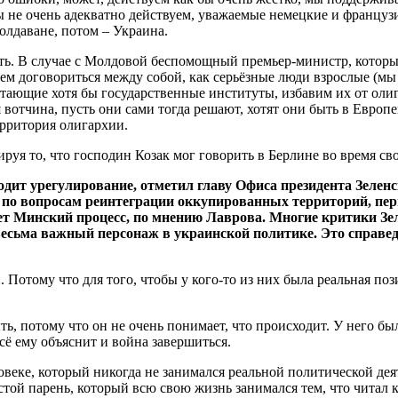
ы не очень адекватно действуем, уважаемые немецкие и французи
молдаване, потом – Украина.
ть. В случае с Молдовой беспомощный премьер-министр, которы
ем договориться между собой, как серьёзные люди взрослые (мы
тающие хотя бы государственные институты, избавим их от олиг
ая вотчина, пусть они сами тогда решают, хотят они быть в Европ
ерритория олигархии.
руя то, что господин Козак мог говорить в Берлине во время сво
одит урегулирование, отметил главу Офиса президента Зеле
р по вопросам реинтеграции оккупированных территорий, пе
ает Минский процесс, по мнению Лаврова. Многие критики Зе
весьма важный персонаж в украинской политике. Это справед
 Потому что для того, чтобы у кого-то из них была реальная по
, потому что он не очень понимает, что происходит. У него был
сё ему объяснит и война завершиться.
еловеке, который никогда не занимался реальной политической де
стой парень, который всю свою жизнь занимался тем, что читал 