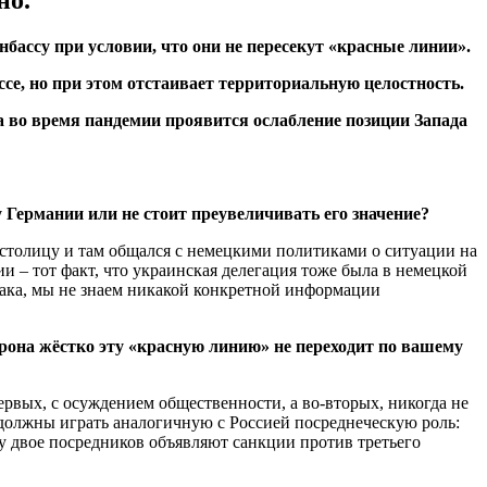
но.
ассу при условии, что они не пересекут «красные линии».
се, но при этом отстаивает территориальную целостность.
а во время пандемии проявится ослабление позиции Запада
 Германии или не стоит преувеличивать его значение?
столицу и там общался с немецкими политиками о ситуации на
и – тот факт, что украинская делегация тоже была в немецкой
озака, мы не знаем никакой конкретной информации
она жёстко эту «красную линию» не переходит по вашему
ервых, с осуждением общественности, а во-вторых, никогда не
 должны играть аналогичную с Россией посреднеческую роль:
му двое посредников объявляют санкции против третьего