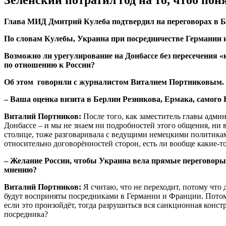
Зеленский потратил год на то, чтоб по
Глава МИД Дмитрий Кулеба подтвердил на переговорах в Б
По словам Кулебы, Украина при посредничестве Германии и
Возможно ли урегулирование на Донбассе без пересечения 
по отношению к России?
Об этом говорили с журналистом Виталием Портниковым.
– Ваша оценка визита в Берлин Резникова, Ермака, самого 
Виталий Портников:
После того, как заместитель главы адм
Донбассе – и мы не знаем ни подробностей этого общения, ни 
столице, тоже разговаривала с ведущими немецкими политиками
относительно договорённостей сторон, есть ли вообще какие-т
– Желание России, чтобы Украина вела прямые переговоры
мнению?
Виталий Портников:
Я считаю, что не переходит, потому что
будут восприняты посредниками в Германии и Франции. Потому
если это произойдёт, тогда разрушиться вся санкционная конс
посредника?