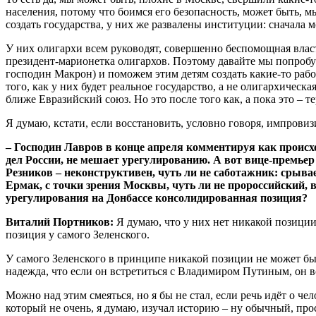
населения, потому что боимся его безопасность, может быть, м
создать государства, у них же развалены институции: сначала 
У них олигархи всем руководят, совершенно беспомощная влас
президент-марионетка олигархов. Поэтому давайте мы попробу
господин Макрон) и поможем этим детям создать какие-то рабо
того, как у них будет реальное государство, а не олигархическ
ближе Евразийский союз. Но это после того как, а пока это – т
Я думаю, кстати, если восстановить, условно говоря, импровизи
– Господин Лавров в конце апреля комментируя как происх
дел России, не мешает урегулированию. А вот вице-премье
Резников – неконструктивен, чуть ли не саботажник: срыв
Ермак, с точки зрения Москвы, чуть ли не пророссийский, 
урегулирования на Донбассе консолидированная позиция?
Виталий Портников:
Я думаю, что у них нет никакой позиции.
позиция у самого Зеленского.
У самого Зеленского в принципе никакой позиции не может быть
надежда, что если он встретиться с Владимиром Путиным, он в
Можно над этим смеяться, но я бы не стал, если речь идёт о ч
который не очень, я думаю, изучал историю – ну обычный, про