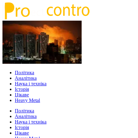
Політика
Аналітика
Наука і техніка
Історія
Цікаве
Heavy Metal
Політика
Аналітика
Наука і техніка
Історія
Цікаве