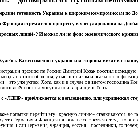
нять – договориться с Путиным невозмож
ерлине готовность Украины к широким компромиссам по Донб
 Франции стремится к прогрессу в урегулировании на Донбас
«красных линий»? И может ли на фоне экономического кризис
Кулебы. Важен именно с украинской стороны визит в столицу
инистрации президента России Дмитрий Козак посетил немецкую 
выводы из этого общения, у нас нет никакой реальной информаци
 – это уже успех. Хотя, как и в случае с визитом господина К
о договорённости и могут ли они в принципе быть.
 с «ЛДНР» приближается к воплощению, или украинская стор
 даже попытки перейти эту «красную линию» сталкиваются, во-п
 что Германия и Франция никогда не согласятся с тем, что они
трукция. Если Германия, Франция, Россия – посредники, то поче