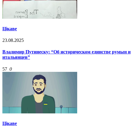
Цікаве
23.08.2025
Владимир Путинеску: “Об историческом единстве румын и
итальянцев”
57
0
Цікаве