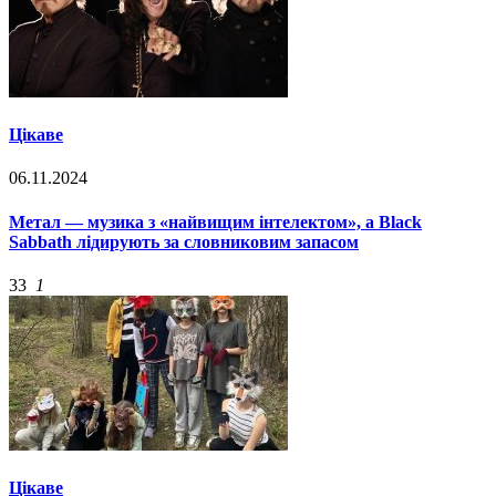
Цікаве
06.11.2024
Метал — музика з «найвищим інтелектом», а Black
Sabbath лідирують за словниковим запасом
33
1
Цікаве