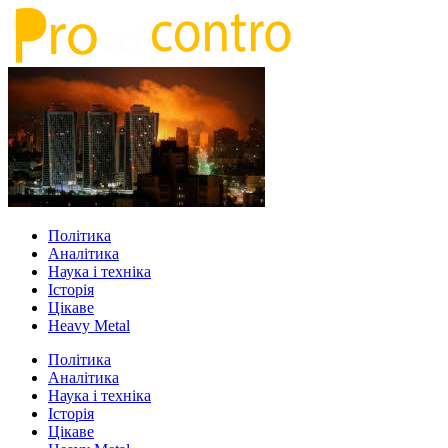
Політика
Аналітика
Наука і техніка
Історія
Цікаве
Heavy Metal
Політика
Аналітика
Наука і техніка
Історія
Цікаве