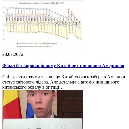
28.07.2026
Фінал без коронації: чому Китай не став новою Америкою
Світ десятиліттями чекав, що Китай ось-ось забере в Америки
статус світового лідера. Але детальна анатомія нинішнього
китайського обвалу в оптиці…