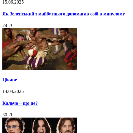
15.06.2025
Як Зеленський з майбутнього допомагав собі в минулому
24
0
Цікаве
14.04.2025
Кальчо – що це?
30
0