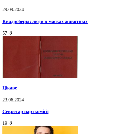
29.09.2024
Квадроберы: люди в масках животных
57
0
Цікаве
23.06.2024
Cекретар парткомісії
19
0