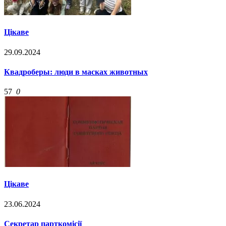
Цікаве
29.09.2024
Квадроберы: люди в масках животных
57
0
Цікаве
23.06.2024
Cекретар парткомісії