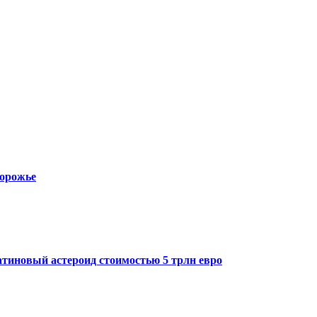
порожье
тиновый астероид стоимостью 5 трлн евро