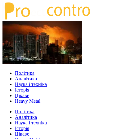
Політика
Аналітика
Наука і техніка
Історія
Цікаве
Heavy Metal
Політика
Аналітика
Наука і техніка
Історія
Цікаве