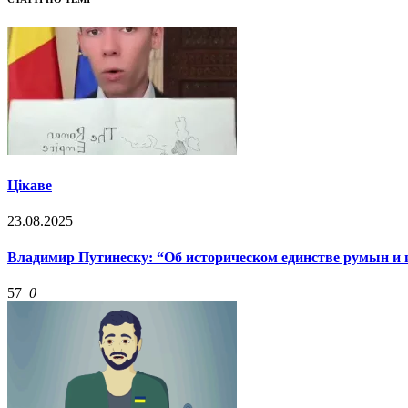
Цікаве
23.08.2025
Владимир Путинеску: “Об историческом единстве румын и 
57
0