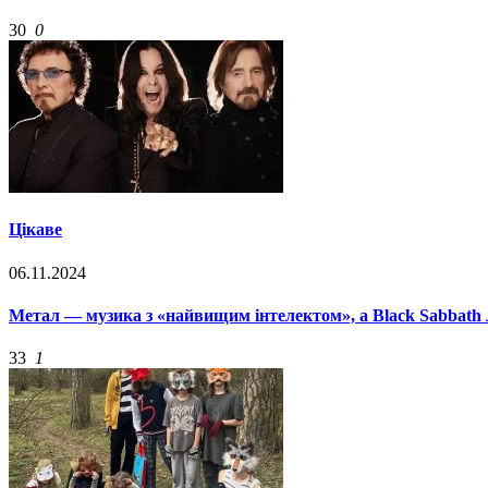
30
0
Цікаве
06.11.2024
Метал — музика з «найвищим інтелектом», а Black Sabbath
33
1