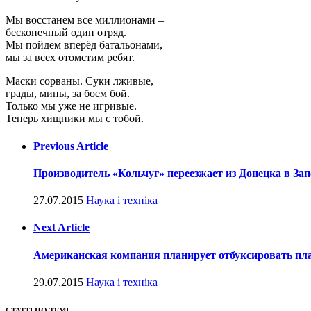
Мы восстанем все миллионами –
бесконечный один отряд.
Мы пойдем вперёд батальонами,
мы за всех отомстим ребят.
Маски сорваны. Суки лживые,
грады, мины, за боем бой.
Только мы уже не игривые.
Теперь хищники мы с тобой.
Previous Article
Производитель «Кольчуг» переезжает из Донецка в За
27.07.2015
Наука і техніка
Next Article
Американская компания планирует отбуксировать пла
29.07.2015
Наука і техніка
СТАТТІ ПО ТЕМІ