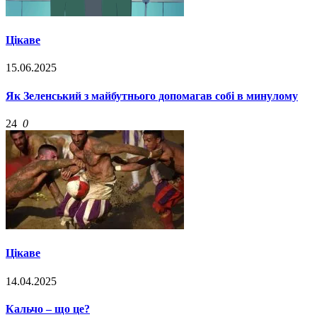
Цікаве
15.06.2025
Як Зеленський з майбутнього допомагав собі в минулому
24
0
Цікаве
14.04.2025
Кальчо – що це?